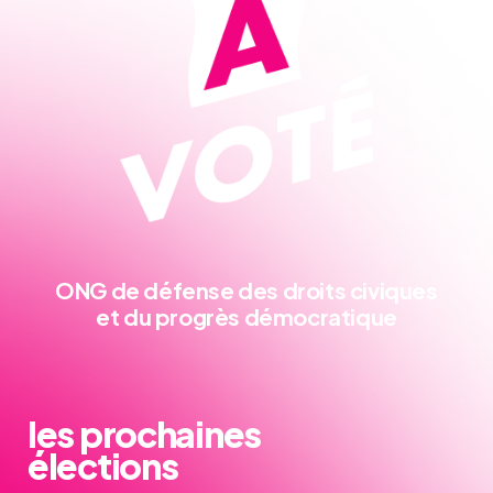
ONG de défense
des droits civiques
et du progrès démocratique
les prochaines
élections