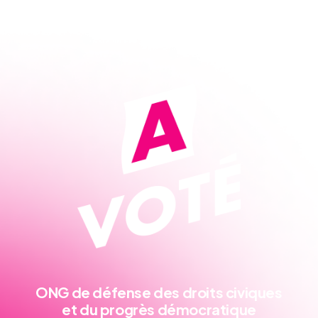
ONG de défense
des droits civiques
et du progrès démocratique