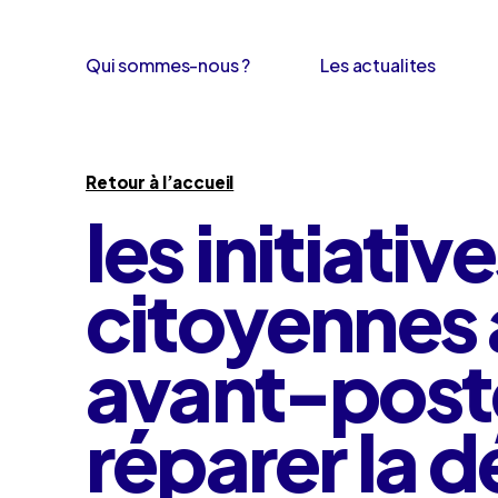
Qui sommes-nous ?
Les actualites
Retour à l’accueil
les initiativ
citoyennes
avant-post
réparer la 