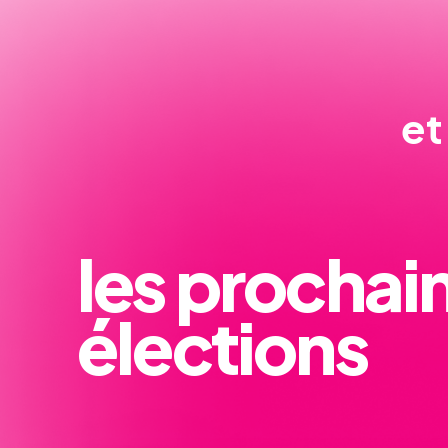
et
les prochai
élections