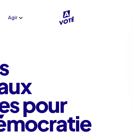
Agir
es
 aux
es pour
démocratie