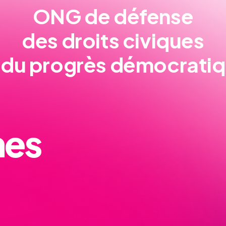
ONG de défense
des droits civiques
 du progrès démocrati
nes