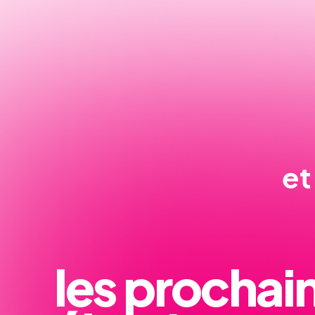
et
les prochai