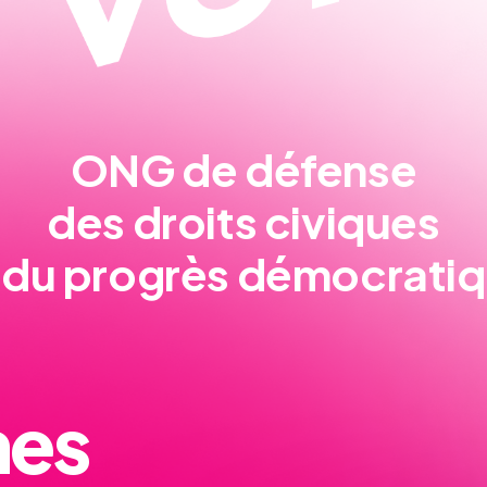
ONG de défense
des droits civiques
 du progrès démocrati
nes