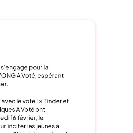
 s’engage pour la
 l’ONG A Voté, espérant
ter.
avec le vote ! » Tinder et
iques A Voté ont
i 16 février, le
inciter les jeunes à