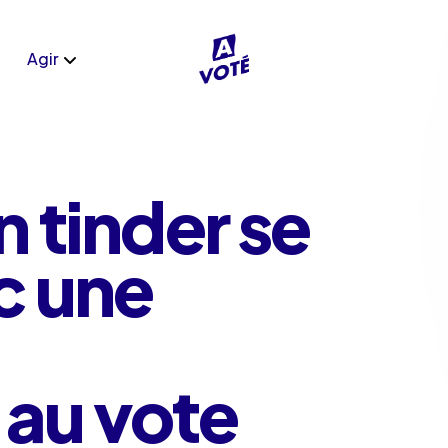
Agir
n tinder se
c une
 au vote