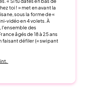
les. « Si tu dates en bas de
ez toi ! » met en avant la
isane, sous la forme de «
ni-vidéo en 4 volets. À
il, l'ensemble des
 France âgés de 18 à 25 ans
 faisant défiler (« swipant
oint.