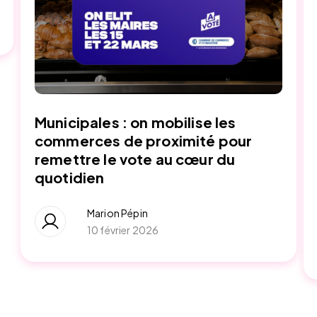
Municipales : on mobilise les
commerces de proximité pour
remettre le vote au cœur du
quotidien
Marion Pépin
10 février 2026