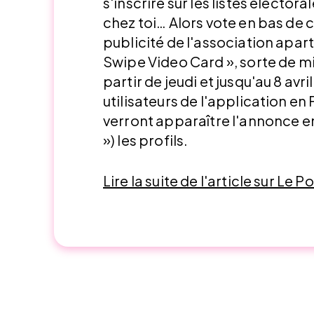
s'inscrire sur les listes électora
chez toi… Alors vote en bas de ch
publicité de l'association apart
Swipe Video Card », sorte de mi
partir de jeudi et jusqu'au 8 avr
utilisateurs de l'application en
verront apparaître l'annonce en
») les profils.
Lire la suite de l'article sur Le P