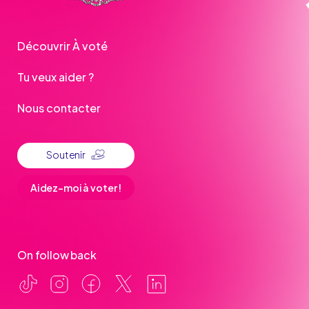
Découvrir À voté
Tu veux aider ?
Nous contacter
Soutenir
Aidez-moi à voter !
On follow back