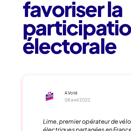
favoriser la
participati
électorale
A Voté
08 avril 2022
Lime, premier opérateur de vélos
électriques partagées en France