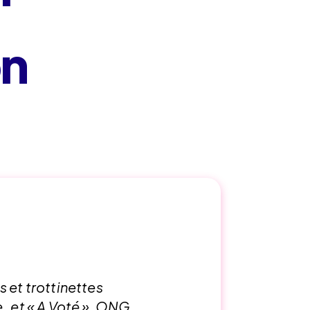
on
 et trottinettes
, et « A Voté », ONG