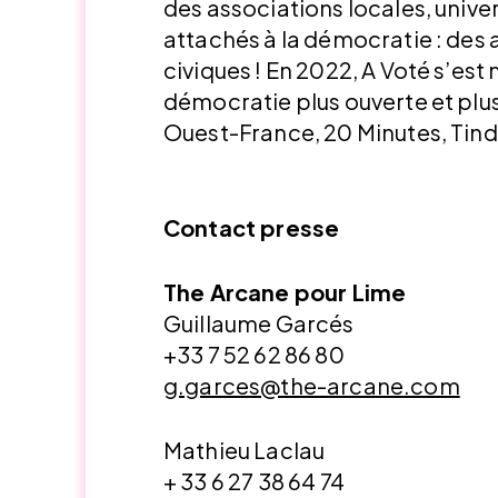
des associations locales, unive
attachés à la démocratie : des a
civiques ! En 2022, A Voté s’est
démocratie plus ouverte et plus
Ouest-France, 20 Minutes, Tin
Contact presse
The Arcane pour Lime
Guillaume Garcés
+33 7 52 62 86 80
g.garces@the-arcane.com
Mathieu Laclau
+ 33 6 27 38 64 74