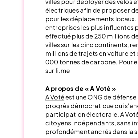
villes pour déployer des vélos e
électriques afin de proposer des
pour les déplacements locaux
entreprises les plus influentes 
effectué plus de 250 millions d
villes sur les cinq continents, 
millions de trajets en voiture e
000 tonnes de carbone. Pour en
sur li.me
A propos de « A Voté »
A Voté
est une ONG de défense d
progrès démocratique qui s'en
participation électorale. A Vot
citoyens indépendants, sans int
profondément ancrés dans la so