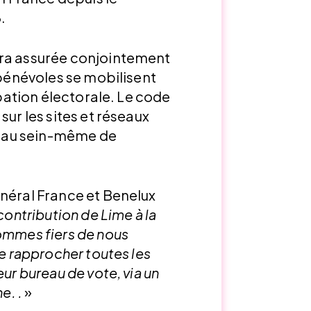
.
era assurée conjointement
 bénévoles se mobilisent
ipation électorale. Le code
sur les sites et réseaux
et au sein-même de
énéral France et Benelux
 contribution de Lime à la
sommes fiers de nous
de rapprocher toutes les
eur bureau de vote, via un
e. .
»