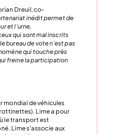
rian Dreuil, co-
rtenariat inédit permet de
ur et l’urne,
eux qui sont mal inscrits
t le bureau de vote n’est pas
énomène qui touche près
ui freine la participation
ur mondial de véhicules
rottinettes). Lime a pour
ù le transport est
né. Lime s'associe aux