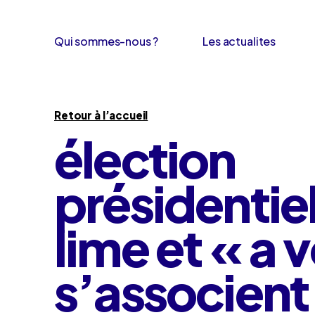
Qui sommes-nous ?
Les actualites
Retour à l’accueil
élection
présidentiel
lime et « a 
s’associent