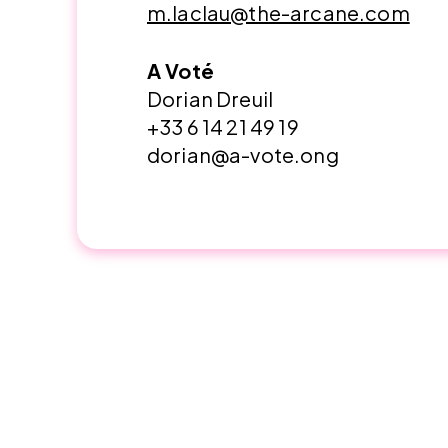
m.laclau@the-arcane.com
A Voté
Dorian Dreuil
+33 6 14 21 49 19
dorian@a-vote.ong