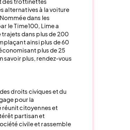
t des trottinettes
 alternatives à la voiture
. Nommée dans les
par le Time100, Lime a
e trajets dans plus de 200
remplaçant ainsi plus de 60
t économisant plus de 25
 savoir plus, rendez-vous
es droits civiques et du
gage pour la
é réunit citoyennes et
érêt partisan et
ciété civile et rassemble