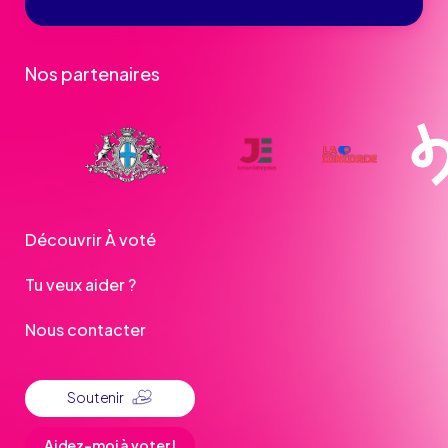
Nos partenaires
Découvrir À voté
Tu veux aider ?
Nous contacter
Soutenir
Aidez-moi à voter !