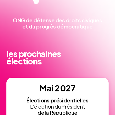
ONG de défense
des droits civiques
et du progrès démocratique
les prochaines
élections
Mai 2027
Élections présidentielles
L’élection du Président
de la République