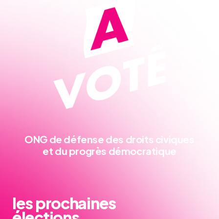
ONG de défense
des droits civiques
et du progrès démocratique
les prochaines
élections