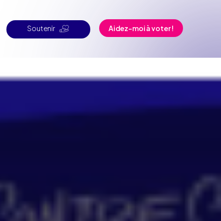
Soutenir
Aidez-moi à voter !