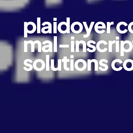
plaidoyer c
mal-inscrip
solutions c