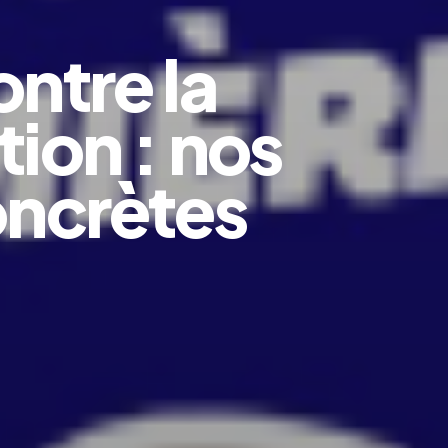
ontre la
tion : nos
oncrètes