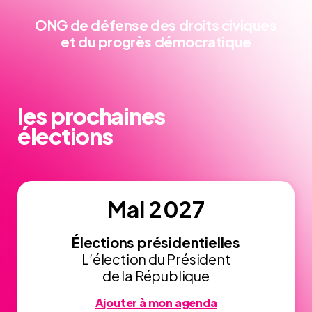
ONG de défense
des droits civiques
et du progrès démocratique
les prochaines
élections
Mai 2027
Élections présidentielles
L’élection du Président
de la République
Ajouter à mon agenda