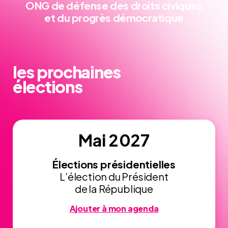
ONG de défense
des droits civiques
et du progrès démocratique
les prochaines
élections
Mai 2027
Élections présidentielles
L’élection du Président
de la République
Ajouter à mon agenda