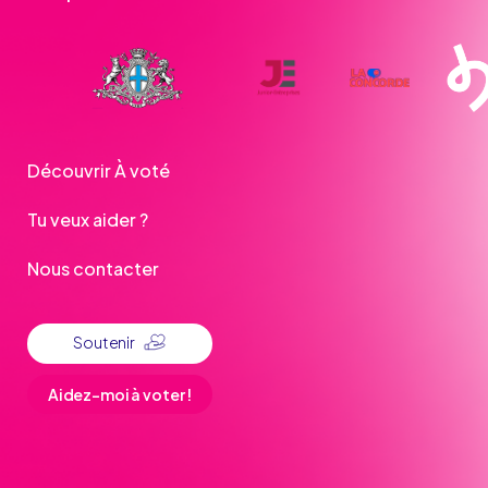
Découvrir À voté
Tu veux aider ?
Nous contacter
Soutenir
Aidez-moi à voter !