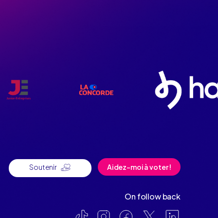
Soutenir
Aidez-moi à voter !
On follow back