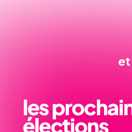
et
les prochai
élections