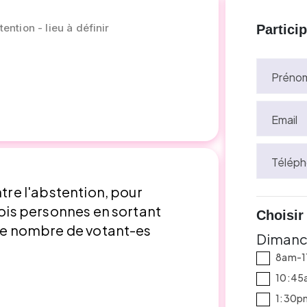
ention - lieu à définir
Partici
Préno
Email
Téléph
ntre l'abstention, pour
rois personnes en sortant
Choisir
 le nombre de votant-es
Dimanch
8am-11
10:45
1:30p