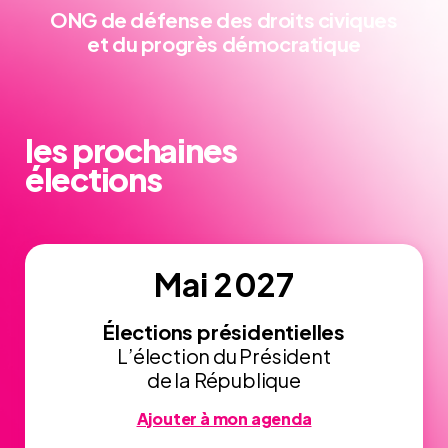
ONG de défense
des droits civiques
et du progrès démocratique
les prochaines
élections
Mai 2027
Élections présidentielles
L’élection du Président
de la République
Ajouter à mon agenda