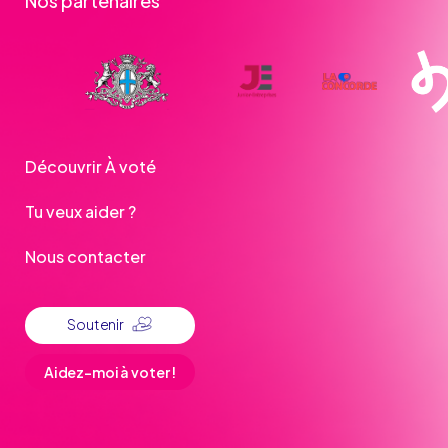
Nos partenaires
Découvrir À voté
Tu veux aider ?
Nous contacter
Soutenir
Aidez-moi à voter !