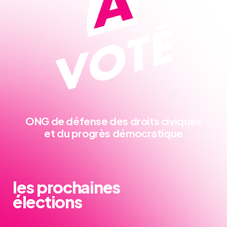
ONG de défense
des droits civiques
et du progrès démocratique
les prochaines
élections