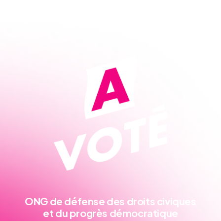
ONG de défense
des droits civiques
et du progrès démocratique