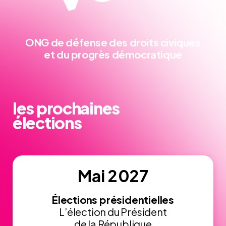
ONG de défense
des droits civiques
et du progrès démocratique
les prochaines
élections
Mai 2027
Élections présidentielles
L’élection du Président
de la République