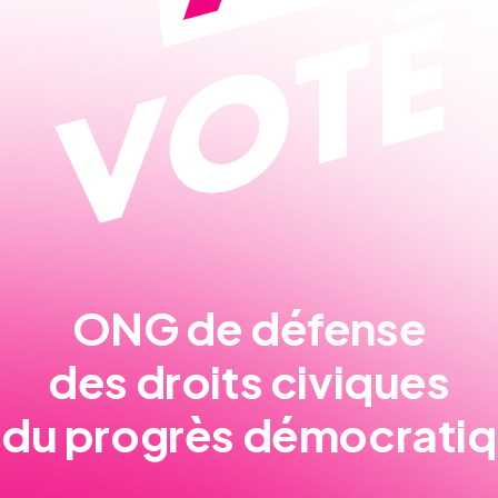
ONG de défense
des droits civiques
 du progrès démocrati