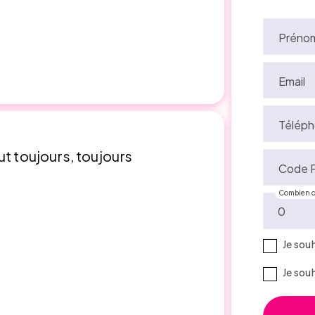
Préno
Email
Téléph
ut toujours, toujours
Code P
Combien d
Je sou
Je sou