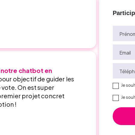
Partici
Préno
Email
 notre chatbot en
Téléph
a pour objectif de guider les
Je sou
 vote. On est super
premier projet concret
Je sou
ption !