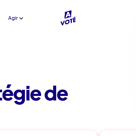
Agir
tégie de