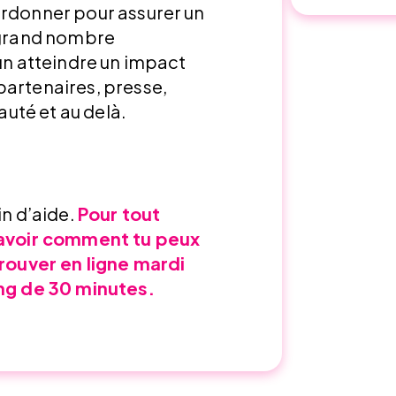
ordonner pour assurer un
s grand nombre
 un atteindre un impact
partenaires, presse,
uté et au delà.
in d’aide.
Pour tout
 savoir comment tu peux
trouver en ligne mardi
ing de 30 minutes.