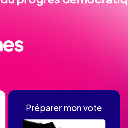
nes
Préparer mon vote