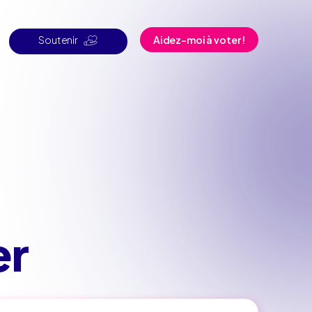
Soutenir
Aidez-moi à voter !
er