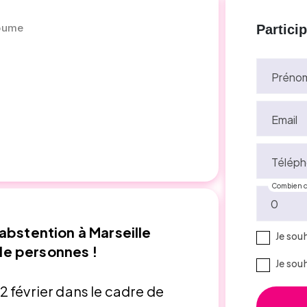
doume
Partici
Préno
Email
Téléph
Combien d
'abstention à Marseille
Je sou
de personnes !
Je sou
 février dans le cadre de