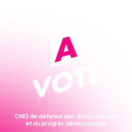
ONG de défense
des droits civiques
et du progrès démocratique