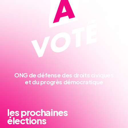
ONG de défense
des droits civiques
et du progrès démocratique
les prochaines
élections