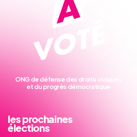
ONG de défense
des droits civiques
et du progrès démocratique
les prochaines
élections