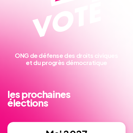
ONG de défense
des droits civiques
et du progrès démocratique
les prochaines
élections