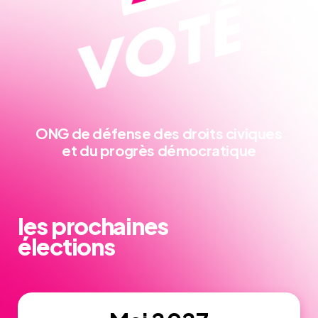
ONG de défense
des droits civiques
et du progrès démocratique
les prochaines
élections